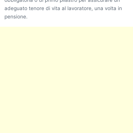
obbligatoria o di primo pilastro per assicurare un
adeguato tenore di vita al lavoratore, una volta in
pensione.