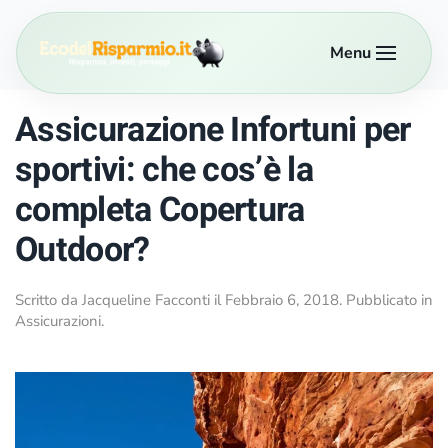
Menu
Passa al contenuto principale
Assicurazione Infortuni per
sportivi: che cos’è la
completa Copertura
Outdoor?
Scritto da
Jacqueline Facconti
il
Febbraio 6, 2018
. Pubblicato in
Assicurazioni
.