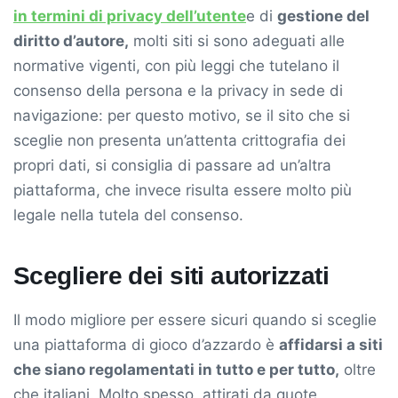
in termini di privacy dell’utente
e di
gestione del
diritto d’autore,
molti siti si sono adeguati alle
normative vigenti, con più leggi che tutelano il
consenso della persona e la privacy in sede di
navigazione: per questo motivo, se il sito che si
sceglie non presenta un’attenta crittografia dei
propri dati, si consiglia di passare ad un’altra
piattaforma, che invece risulta essere molto più
legale nella tutela del consenso.
Scegliere dei siti autorizzati
Il modo migliore per essere sicuri quando si sceglie
una piattaforma di gioco d’azzardo è
affidarsi a siti
che siano regolamentati in tutto e per tutto,
oltre
che italiani. Molto spesso, attirati da quote