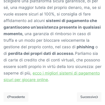
scegliere una piattaforma sicura garantisce, di per
sé, una maggior tutela del proprio denaro, ma, se si
vuole essere sicuri al 100%, si consiglia di fare
affidamento ad alcuni
sistemi di pagamento che
garantiscono un’assistenza presente in qualsiasi
momento,
una garanzia di rimborso in caso di
truffa e un modo per bloccare velocemente la
gestione del proprio conto, nel caso di
phishing
o
di
perdita dei propri dati di accesso.
Parliamo sia
di carte di credito che di conti virtuali, che possono
essere scelti proprio in virtù della loro sicurezza: per
saperne di più,
ecco i migliori sistemi di pagamento
sicuri per giocare online
.
Precedente
Successivo