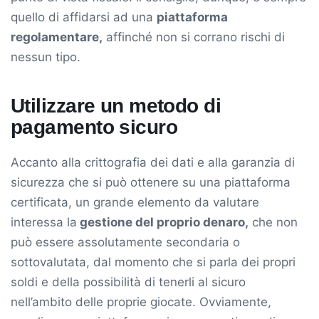
quello di affidarsi ad una
piattaforma
regolamentare,
affinché non si corrano rischi di
nessun tipo.
Utilizzare un metodo di
pagamento sicuro
Accanto alla crittografia dei dati e alla garanzia di
sicurezza che si può ottenere su una piattaforma
certificata, un grande elemento da valutare
interessa la
gestione del proprio denaro,
che non
può essere assolutamente secondaria o
sottovalutata, dal momento che si parla dei propri
soldi e della possibilità di tenerli al sicuro
nell’ambito delle proprie giocate. Ovviamente,