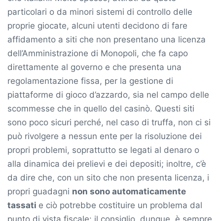
particolari o da minori sistemi di controllo delle
proprie giocate, alcuni utenti decidono di fare
affidamento a siti che non presentano una licenza
dell’Amministrazione di Monopoli, che fa capo
direttamente al governo e che presenta una
regolamentazione fissa, per la gestione di
piattaforme di gioco d’azzardo, sia nel campo delle
scommesse che in quello del casinò. Questi siti
sono poco sicuri perché, nel caso di truffa, non ci si
può rivolgere a nessun ente per la risoluzione dei
propri problemi, soprattutto se legati al denaro o
alla dinamica dei prelievi e dei depositi; inoltre, c’è
da dire che, con un sito che non presenta licenza, i
propri guadagni
non sono automaticamente
tassati
e ciò potrebbe costituire un problema dal
punto di vista fiscale: il consiglio, dunque, è sempre