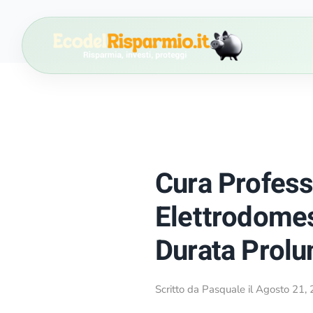
Passa al contenuto principale
Cura Profess
Elettrodomes
Durata Prolu
Scritto da
Pasquale
il
Agosto 21,