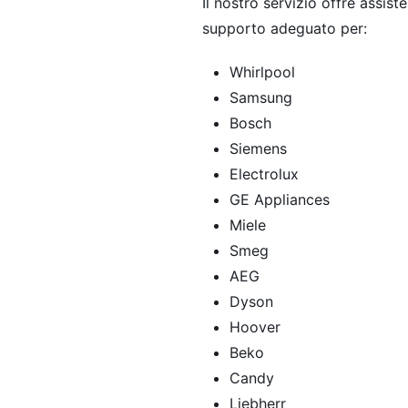
Il nostro servizio offre assi
supporto adeguato per:
Whirlpool
Samsung
Bosch
Siemens
Electrolux
GE Appliances
Miele
Smeg
AEG
Dyson
Hoover
Beko
Candy
Liebherr