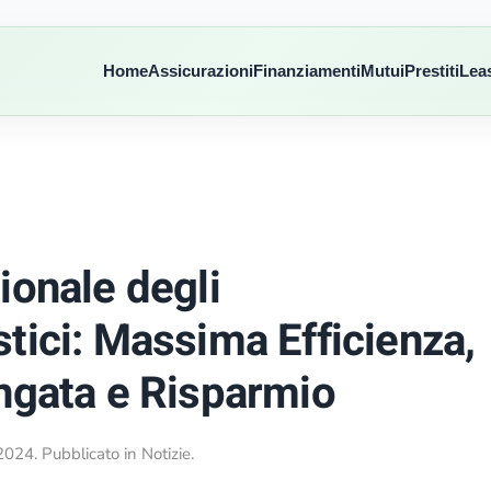
Home
Assicurazioni
Finanziamenti
Mutui
Prestiti
Lea
ionale degli
tici: Massima Efficienza,
ngata e Risparmio
 2024
. Pubblicato in
Notizie
.