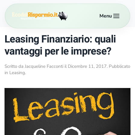
Menu
Passa al contenuto principale
Leasing Finanziario: quali
vantaggi per le imprese?
Scritto da
Jacqueline Facconti
il
Dicembre 11, 2017
. Pubblicato
in
Leasing
.