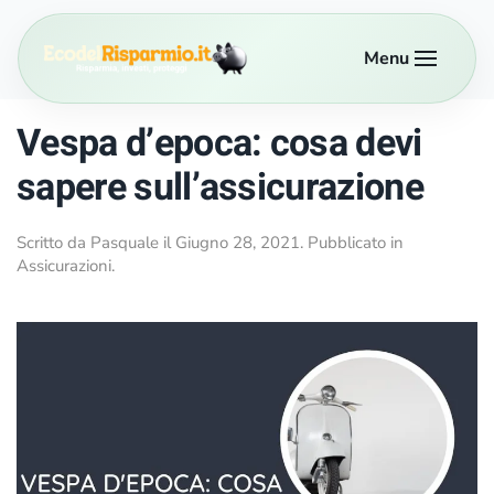
Menu
Passa al contenuto principale
Vespa d’epoca: cosa devi
sapere sull’assicurazione
Scritto da
Pasquale
il
Giugno 28, 2021
. Pubblicato in
Assicurazioni
.